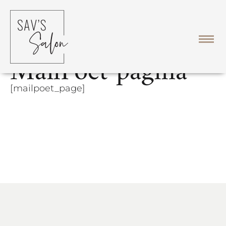
MailPoet pagina
[mailpoet_page]