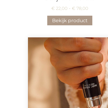
Prijsklas
-
€
22,00
€
78,00
€ 22,00
Bekijk product
tot
€ 78,00