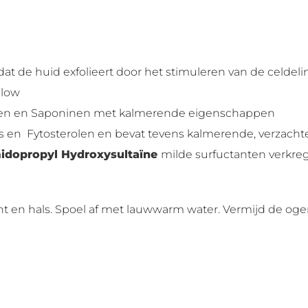
at de huid exfolieert door het stimuleren van de celdeli
glow
oïden en Saponinen met kalmerende eigenschappen
res en Fytosterolen en bevat tevens kalmerende, verzac
idopropyl Hydroxysultaïne
milde surfuctanten verkr
ht en hals. Spoel af met lauwwarm water. Vermijd de og
n