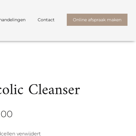
handelingen
Contact
Online afspraak maken
colic Cleanser
,00
Prijsklasse:
€ 45,00
tot
cellen verwijdert