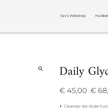
Sav’s Webshop
Huidbe
Daily Gly
€
45,00
€
68
-
Cleanser die dode huid