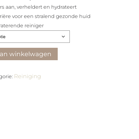
€ 68,00
rs aan, verheldert en hydrateert
ière voor een stralend gezonde huid
aterende reiniger
aan winkelwagen
Reiniging
gorie: