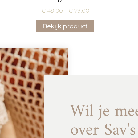
se:
Prijsklasse:
-
€
49,00
€
79,00
€ 49,00
Bekijk product
tot
€ 79,00
Wil je me
over Sav's