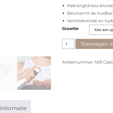
Pakt brightness blocke
Beschermt de huidbarr
Verhelderende en hydr
Grootte
Daily
Toevoegen 
Glycolic
Cleanser
aantal
Artikelnummer:
N/B
Cate
informatie