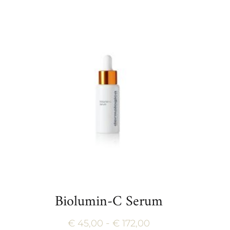
Biolumin-C Serum
Prijsklasse:
-
€
45,00
€
172,00