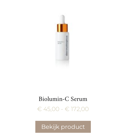
Biolumin-C Serum
Prijsklasse:
€
45,00
-
€
172,00
€ 45,00
Bekijk product
tot