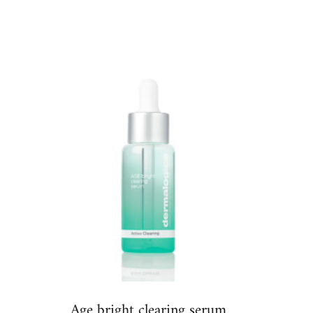
€ 172,00
Age bright clearing serum