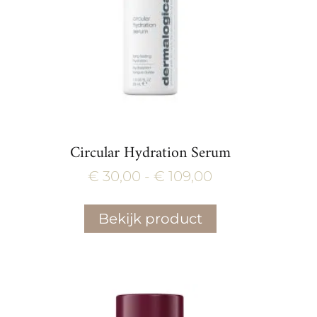
Circular Hydration Serum
Prijsklasse:
€
30,00
-
€
109,00
€ 30,00
Bekijk product
tot
€ 109,00