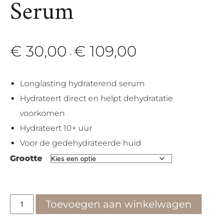
Serum
€
30,00
€
109,00
Prijsklasse:
-
€ 30,00
tot
Longlasting hydraterend serum
€ 109,00
Hydrateert direct en helpt dehydratatie
voorkomen
Hydrateert 10+ uur
Voor de gedehydrateerde huid
Grootte
Circular
Toevoegen aan winkelwagen
Hydration